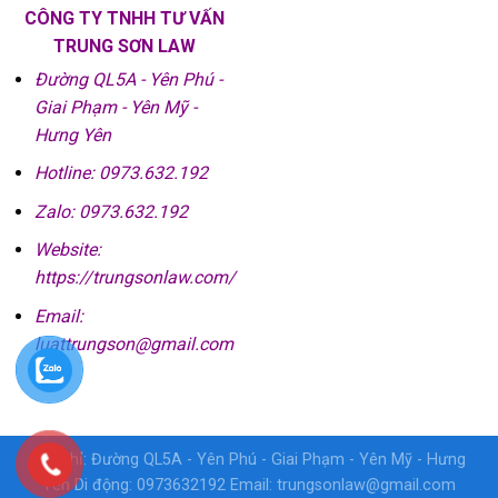
CÔNG TY TNHH TƯ VẤN
TRUNG SƠN LAW
Đường QL5A - Yên Phú -
Giai Phạm - Yên Mỹ -
Hưng Yên
Hotline: 0973.632.192
Zalo: 0973.632.192
Website:
https://trungsonlaw.com/
Email:
luattrungson@gmail.com
Địa chỉ: Đường QL5A - Yên Phú - Giai Phạm - Yên Mỹ - Hưng
Yên Di động: 0973632192 Email: trungsonlaw@gmail.com