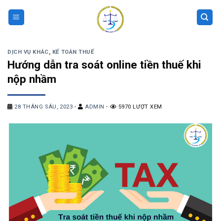
Skip
to
content
DỊCH VỤ KHÁC
,
KẾ TOÁN THUẾ
Hướng dẫn tra soát online tiền thuế khi
nộp nhầm
28 THÁNG SÁU, 2023
-
ADMIN
-
5970 LƯỢT XEM