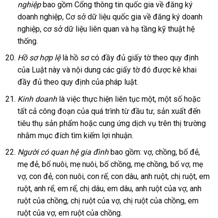
nghiệp
bao gồm Cổng thông tin quốc gia về đăng ký
doanh nghiệp, Cơ sở dữ liệu quốc gia về đăng ký doanh
nghiệp, cơ sở dữ liệu liên quan và hạ tầng kỹ thuật hệ
thống.
Hồ sơ hợp lệ
là hồ sơ có đầy đủ giấy tờ theo quy định
của Luật này và nội dung các giấy tờ đó được kê khai
đầy đủ theo quy định của pháp luật.
Kinh doanh
là việc thực hiện liên tục một, một số hoặc
tất cả công đoạn của quá trình từ đầu tư, sản xuất đến
tiêu thụ sản phẩm hoặc cung ứng dịch vụ trên thị trường
nhằm mục đích tìm kiếm lợi nhuận.
Người có quan hệ gia đình
bao gồm: vợ, chồng, bố đẻ,
mẹ đẻ, bố nuôi, mẹ nuôi, bố chồng, mẹ chồng, bố vợ, mẹ
vợ, con đẻ, con nuôi, con rể, con dâu, anh ruột, chị ruột, em
ruột, anh rể, em rể, chị dâu, em dâu, anh ruột của vợ, anh
ruột của chồng, chị ruột của vợ, chị ruột của chồng, em
ruột của vợ, em ruột của chồng.