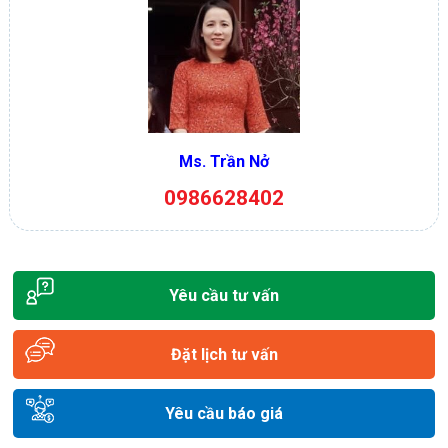
Ms. Trần Nở
0986628402
Yêu cầu tư vấn
Đặt lịch tư vấn
Yêu cầu báo giá