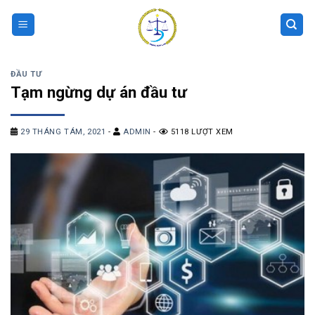
Skip
to
content
ĐẦU TƯ
Tạm ngừng dự án đầu tư
29 THÁNG TÁM, 2021
-
ADMIN
-
5118 LƯỢT XEM