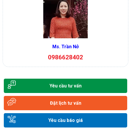
Ms. Trần Nở
0986628402
Yêu cầu tư vấn
Đặt lịch tư vấn
Yêu cầu báo giá