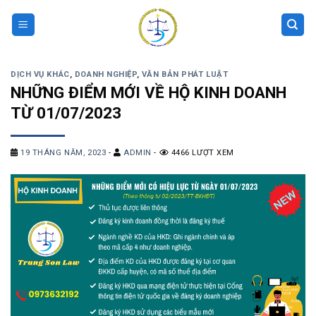
Skip
to
content
DỊCH VỤ KHÁC
,
DOANH NGHIỆP
,
VĂN BẢN PHÁT LUẬT
NHỮNG ĐIỂM MỚI VỀ HỘ KINH DOANH
TỪ 01/07/2023
19 THÁNG NĂM, 2023
-
ADMIN
-
4466 LƯỢT XEM