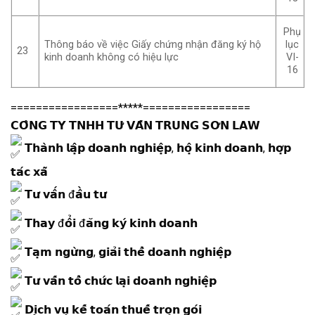
Phụ
Thông báo về việc Giấy chứng nhận đăng ký hộ
lục
23
kinh doanh không có hiệu lực
VI-
16
=================*****=================
𝗖𝗢̂𝗡𝗚 𝗧𝗬 𝗧𝗡𝗛𝗛 𝗧𝗨̛ 𝗩𝗔̂́𝗡 𝗧𝗥𝗨𝗡𝗚 𝗦𝗢̛𝗡 𝗟𝗔𝗪
𝗧𝗵𝗮̀𝗻𝗵 𝗹𝗮̣̂𝗽 𝗱𝗼𝗮𝗻𝗵 𝗻𝗴𝗵𝗶𝗲̣̂𝗽, 𝗵𝗼̣̂ 𝗸𝗶𝗻𝗵 𝗱𝗼𝗮𝗻𝗵, 𝗵𝗼̛̣𝗽
𝘁𝗮́𝗰 𝘅𝗮̃
𝗧𝘂̛ 𝘃𝗮̂́𝗻 đ𝗮̂̀𝘂 𝘁𝘂̛
𝗧𝗵𝗮𝘆 đ𝗼̂̉𝗶 đ𝗮̆𝗻𝗴 𝗸𝘆́ 𝗸𝗶𝗻𝗵 𝗱𝗼𝗮𝗻𝗵
𝗧𝗮̣𝗺 𝗻𝗴𝘂̛̀𝗻𝗴, 𝗴𝗶𝗮̉𝗶 𝘁𝗵𝗲̂̉ 𝗱𝗼𝗮𝗻𝗵 𝗻𝗴𝗵𝗶𝗲̣̂𝗽
𝗧𝘂̛ 𝘃𝗮̂́𝗻 𝘁𝗼̂̉ 𝗰𝗵𝘂̛́𝗰 𝗹𝗮̣𝗶 𝗱𝗼𝗮𝗻𝗵 𝗻𝗴𝗵𝗶𝗲̣̂𝗽
𝗗𝗶̣𝗰𝗵 𝘃𝘂̣ 𝗸𝗲̂́ 𝘁𝗼𝗮́𝗻 𝘁𝗵𝘂𝗲̂́ 𝘁𝗿𝗼̣𝗻 𝗴𝗼́𝗶