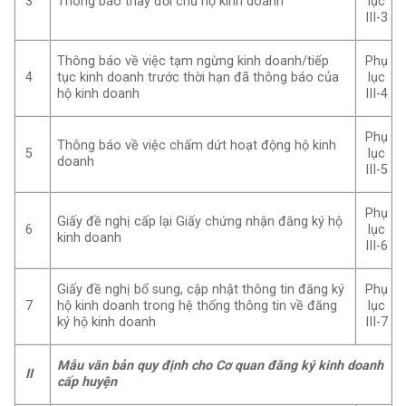
3
Thông báo thay đổi chủ hộ kinh doanh
lục
III-3
Thông báo về việc tạm ngừng kinh doanh/tiếp
Phụ
4
tục kinh doanh trước thời hạn đã thông báo của
lục
hộ kinh doanh
III-4
Phụ
Thông báo về việc chấm dứt hoạt động hộ kinh
5
lục
doanh
III-5
Phụ
Giấy đề nghị cấp lại Giấy chứng nhận đăng ký hộ
6
lục
kinh doanh
III-6
Giấy đề nghị bổ sung, cập nhật thông tin đăng ký
Phụ
7
hộ kinh doanh trong hệ thống thông tin về đăng
lục
ký hộ kinh doanh
III-7
Mẫu văn bản quy định cho Cơ quan đăng ký kinh doanh
II
cấp huyện