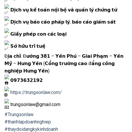
𝗗𝗶̣𝗰𝗵 𝘃𝘂̣ 𝗸𝗲̂́ 𝘁𝗼𝗮́𝗻 𝗻𝗼̣̂𝗶 𝗯𝗼̣̂ 𝘃𝗮̀ 𝗾𝘂𝗮̉𝗻 𝗹𝘆́ 𝗰𝗵𝘂̛́𝗻𝗴 𝘁𝘂̛̀
𝗗𝗶̣𝗰𝗵 𝘃𝘂̣ 𝗯𝗮́𝗼 𝗰𝗮́𝗼 𝗽𝗵𝗮́𝗽 𝗹𝘆́, 𝗯𝗮́𝗼 𝗰𝗮́𝗼 𝗴𝗶𝗮́𝗺 𝘀𝗮́𝘁
𝗚𝗶𝗮̂́𝘆 𝗽𝗵𝗲́𝗽 𝗰𝗼𝗻 𝗰𝗮́𝗰 𝗹𝗼𝗮̣𝗶
𝗦𝗼̛̉ 𝗵𝘂̛̃𝘂 𝘁𝗿𝗶́ 𝘁𝘂𝗲̣̂
Đ𝗶̣𝗮 𝗰𝗵𝗶̉: Đ𝘂̛𝗼̛̀𝗻𝗴 𝟯𝟴𝟭 – 𝗬𝗲̂𝗻 𝗣𝗵𝘂́ – 𝗚𝗶𝗮𝗶 𝗣𝗵𝗮̣𝗺 – 𝗬𝗲̂𝗻
𝗠𝘆̃ – 𝗛𝘂̛𝗻𝗴 𝗬𝗲̂𝗻 (𝗖𝗼̂̉𝗻𝗴 𝘁𝗿𝘂̛𝗼̛̀𝗻𝗴 𝗰𝗮𝗼 đ𝗮̆̉𝗻𝗴 𝗰𝗼̂𝗻𝗴
𝗻𝗴𝗵𝗶𝗲̣̂𝗽 𝗛𝘂̛𝗻𝗴 𝗬𝗲̂𝗻)
𝟬𝟵𝟳𝟯𝟲𝟯𝟮𝟭𝟵𝟮
https://trungsonlaw.com/
trungsonlaw@gmail.com
#Trungsonlaw
#thanhlapdoanhnghiep
#thaydoidangkykinhdoanh